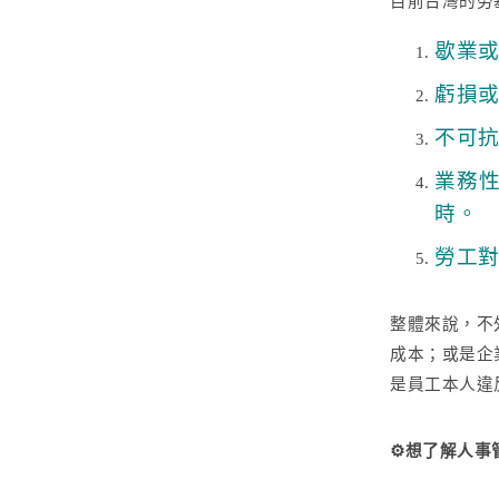
目前台灣的勞
歇業
虧損
不可
業務
時。
勞工
整體來說，不
成本；或是企
是員工本人違
⚙️想了解人事