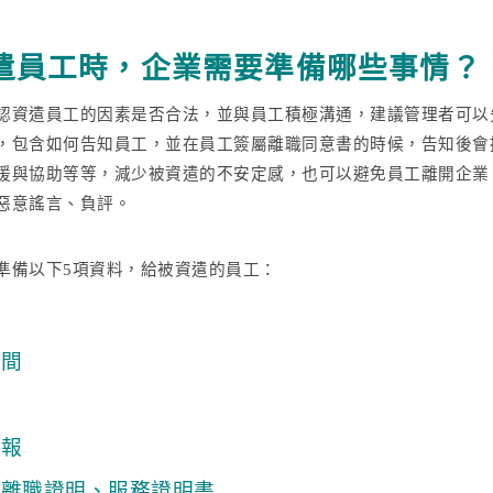
遣員工時，企業需要準備哪些事情？
認資遣員工的因素是否合法，並與員工積極溝通，建議管理者可以
，包含如何告知員工，並在員工簽屬離職同意書的時候，告知後會
援與協助等等，減少被資遣的不安定感，也可以避免員工離開企業
惡意謠言、負評。
準備以下5項資料，給被資遣的員工：
費
期間
假
通報
願離職證明、服務證明書