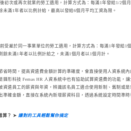
1日後初次或再次就業的勞工適用，計算方式為：每滿1年發給1/2個月
餘未滿1年者以比例計給，最高以發給6個月平均工資為限。
：
月1日前受雇於同一事業單位的勞工適用，計算方式為：每滿1年發給1
剩餘未滿1年者以比例計給之，未滿1個月者以1個月計。
節省時間，提高資遣費金額計算的準確度，會直接使用人資系統內
鋒形科技 Femas HR 人資系統中也有協助試算資遣費的功能，讓
被資遣員工的薪資與年資，辨識該名員工適合使用新制、舊制或是
出準確金額，直接在系統內新增薪資科目，透過系統設定時間準時
難算？ ➤
讓對的工具輕鬆幫你搞定