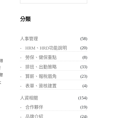
分類
人事管理
(58)
HRM、HRD功能說明
(20)
勞保、健保重點
(8)
得
排班、出勤策略
(33)
要
聚
算薪、報稅眉角
(23)
大
表單、簽核建置
(4)
人資相關
(154)
合作夥伴
(19)
品牌介紹
(24)