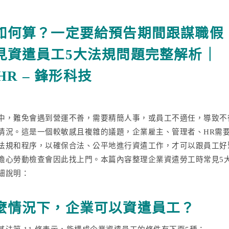
如何算？一定要給預告期間跟謀職假
見資遣員工5大法規問題完整解析｜
 HR – 鋒形科技
中，難免會遇到營運不善，需要精簡人事，或員工不適任，導致不
情況。這是一個較敏感且複雜的議題，企業雇主、管理者、HR需
法規和程序，以確保合法、公平地進行資遣工作，才可以跟員工好
擔心勞動檢查會因此找上門。本篇內容整理企業資遣勞工時常見5
細說明：
麼情況下，企業可以資遣員工？