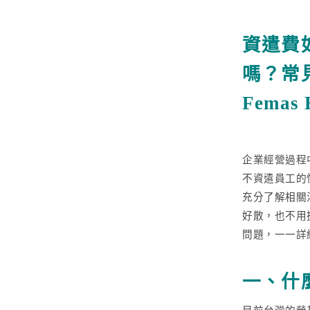
資遣費
更多文章
嗎？常
聯絡我們
Femas
免費試用
企業經營過程
不資遣員工的
充分了解相關
好散，也不用
問題，一一詳
一、什