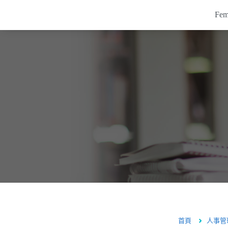
Fe
Femas HR系統
系統介紹
考勤打卡系統
客戶案例
排班系統
薪資系統
培訓系統
APP應用
價格
常見問題
電子表單
系統知識庫
關於鋒形
人資專區
首頁
人事管
海外服務