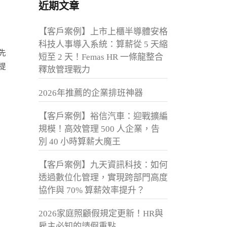
近期文章
【客戶案例】上市上櫃半導體安格
科技人事導入系統：算薪從 5 天縮
先
短至 2 天！Femas HR 一條龍整合
提
釋放管理戰力
2026年推薦的企業排班神器
【客戶案例】裕信汽車：迎戰擴編
規模！高效管理 500 人企業，告
別 40 小時算薪大魔王
【客戶案例】九天資訊科技：如何
透過數位化管理，實現跨部門高度
協作與 70% 算薪效率提升？
2026家庭照顧假規定更新！HR與
雇主必知的請假重點