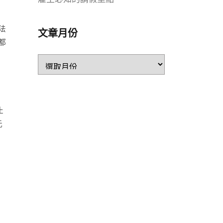
法
文章月份
都
止
元