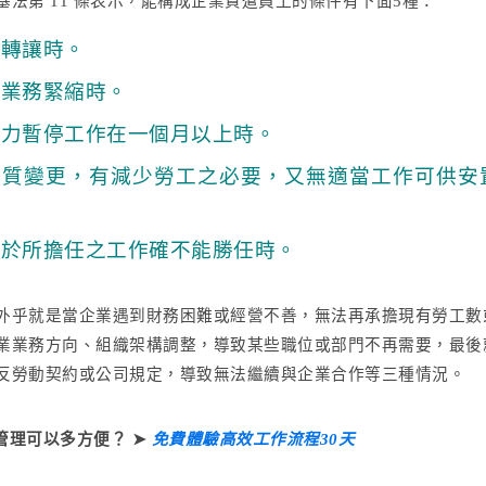
基法第 11 條表示，能構成企業資遣員工的條件有下面5種：
或轉讓時。
或業務緊縮時。
抗力暫停工作在一個月以上時。
性質變更，有減少勞工之必要，又無適當工作可供安
對於所擔任之工作確不能勝任時。
外乎就是當企業遇到財務困難或經營不善，無法再承擔現有勞工數
業業務方向、組織架構調整，導致某些職位或部門不再需要，最後
反勞動契約或公司規定，導致無法繼續與企業合作等三種情況。
管理可以多方便？ ➤
免費體驗高效工作流程30天