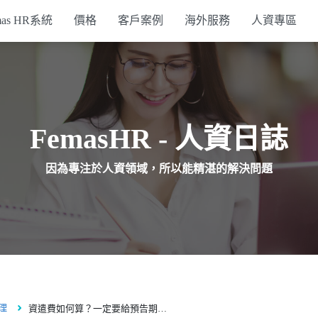
mas HR系統
價格
客戶案例
海外服務
人資專區
行政支援系統
簽核系統
FemasHR - 人資日誌
打卡設備
因為專注於人資領域，所以能精湛的解決問題
API方案
理
資遣費如何算？一定要給預告期間跟謀職假嗎？常見資遣員工5大法規問題完整解析｜Femas HR – 鋒形科技