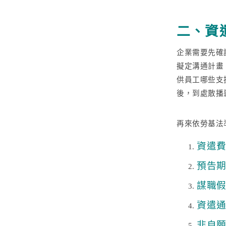
二、資
企業需要先確
擬定溝通計畫
供員工哪些支
後，到處散播
再來依勞基法
資遣
預告
謀職
資遣
非自