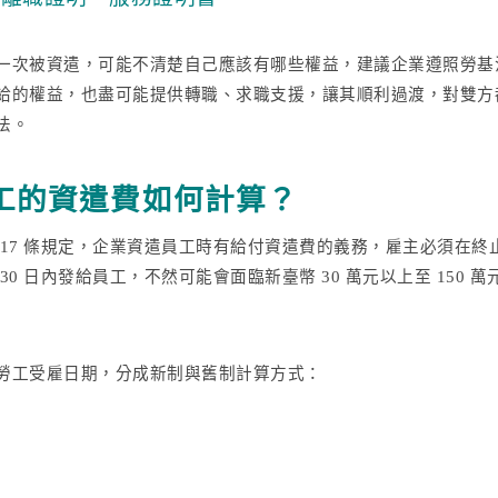
一次被資遣，可能不清楚自己應該有哪些權益，建議企業遵照勞基
給的權益，也盡可能提供轉職、求職支援，讓其順利過渡，對雙方
法。
工的資遣費如何計算？
 17 條規定，企業資遣員工時有給付資遣費的義務，雇主必須在終
30 日內發給員工，不然可能會面臨新臺幣 30 萬元以上至 150 萬
勞工受雇日期，分成新制與舊制計算方式：
：