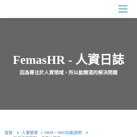
Femas HR系統
客戶案例
FemasHR - 人資日誌
因為專注於人資領域，所以能精湛的解決問題
價格
關於鋒形
人資專區
首頁
人事管理
HRM、HRD功能說明
海外服務