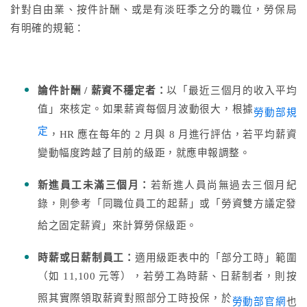
針對自由業、按件計酬、或是有淡旺季之分的職位，勞保局
有明確的規範：
論件計酬 / 薪資不穩定者：
以「最近三個月的收入平均
值」來核定。如果薪資每個月波動很大，根據
勞動部規
定
，HR 應在每年的 2 月與 8 月進行評估，若平均薪資
變動幅度跨越了目前的級距，就應申報調整。
新進員工未滿三個月：
若新進人員尚無過去三個月紀
錄，則參考「同職位員工的起薪」或「勞資雙方議定發
給之固定薪資」來計算勞保級距。
時薪或日薪制員工：
適用級距表中的「部分工時」範圍
（如 11,100 元等），若勞工為時薪、日薪制者，則按
照其實際領取薪資對照部分工時投保，於
勞動部官網
也