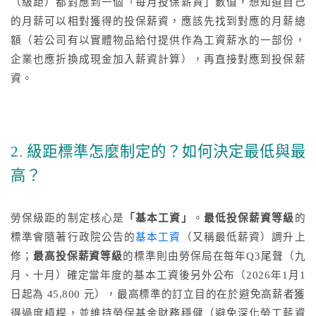
（級距）都對應到一個「每月投保薪資」數值，想知道自己
的月薪可以相對獲得的投保薪資，應該先找到對應的月薪總
額（若公司有以實體物品給付提供作為工資薪水的一部份，
企業也應折換成現金加入薪資計算），再直接對應到投保薪
資。
2. 級距標準怎麼制定的？如何決定最低與最
高？
勞保級距的制定核心是
「基本工資」
。
最低投保薪資等級
的
標準會隨著行政院公告的
基本工資
（又稱最低薪資）調升上
修；
最高投保薪資等級
的標準則由勞保局在每年Q3尾聲（九
月、十月）確定當年度的基本工資後另外公布（2026年1月1
日起為 45,800 元），最高標準的訂立目的在於避免高薪者獲
得過度槓桿，並維持勞保基金財務穩健（避免深化勞工薪資