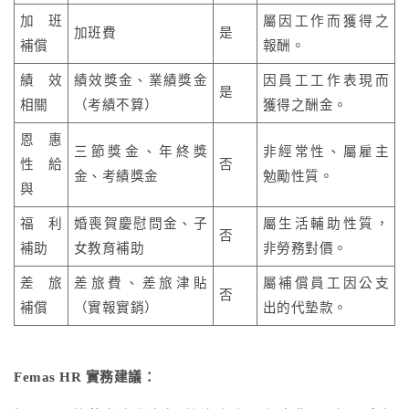
加班
屬因工作而獲得之
加班費
是
補償
報酬。
績效
績效獎金、業績獎金
因員工工作表現而
是
相關
（考績不算）
獲得之酬金。
恩惠
三節獎金、年終獎
非經常性、屬雇主
性給
否
金、考績獎金
勉勵性質。
與
福利
婚喪賀慶慰問金、子
屬生活輔助性質，
否
補助
女教育補助
非勞務對價。
差旅
差旅費、差旅津貼
屬補償員工因公支
否
補償
（實報實銷）
出的代墊款。
Femas HR 實務建議：