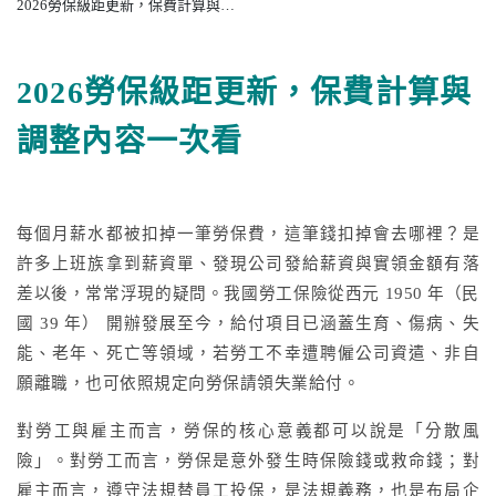
2026勞保級距更新，保費計算與調整內容一次看
更多文章
2026勞保級距更新，保費計算與
調整內容一次看
聯絡我們
免費試用
每個月薪水都被扣掉一筆勞保費，這筆錢扣掉會去哪裡？是
許多上班族拿到薪資單、發現公司發給薪資與實領金額有落
差以後，常常浮現的疑問。我國勞工保險從西元 1950 年（民
國 39 年） 開辦發展至今，給付項目已涵蓋生育、傷病、失
能、老年、死亡等領域，若勞工不幸遭聘僱公司資遣、非自
願離職，也可依照規定向勞保請領失業給付。
對勞工與雇主而言，勞保的核心意義都可以說是「分散風
險」。對勞工而言，勞保是意外發生時保險錢或救命錢；對
雇主而言，遵守法規替員工投保，是法規義務，也是布局企