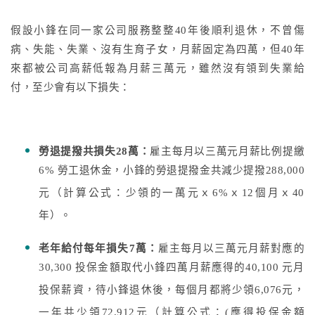
假設小鋒在同一家公司服務整整40年後順利退休，不曾傷
病、失能、失業、沒有生育子女，月薪固定為四萬，但40年
來都被公司高薪低報為月薪三萬元，雖然沒有領到失業給
付，至少會有以下損失：
勞退提撥共損失28萬：
雇主每月以三萬元月薪比例提繳
6% 勞工退休金，小鋒的勞退提撥金共減少提撥288,000
元（計算公式：少領的一萬元ｘ6%ｘ12個月ｘ40
年）。
老年給付每年損失7萬：
雇主每月以三萬元月薪對應的
30,300 投保金額取代小鋒四萬月薪應得的40,100 元月
投保薪資，待小鋒退休後，每個月都將少領6,076元，
一年共少領72,912元（計算公式：(應得投保金額