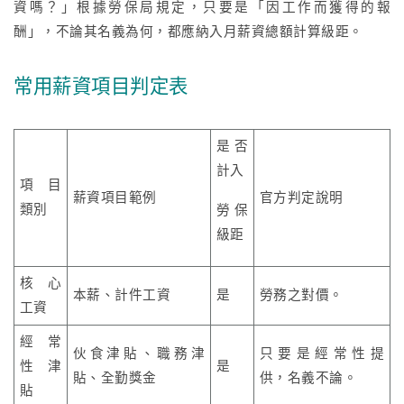
資嗎？」根據勞保局規定，只要是「因工作而獲得的報
酬」，不論其名義為何，都應納入月薪資總額計算級距。
常用薪資項目判定表
是否
計入
項目
薪資項目範例
官方判定說明
類別
勞保
級距
核心
本薪、計件工資
是
勞務之對價。
工資
經常
伙食津貼、職務津
只要是經常性提
性津
是
貼、全勤獎金
供，名義不論。
貼