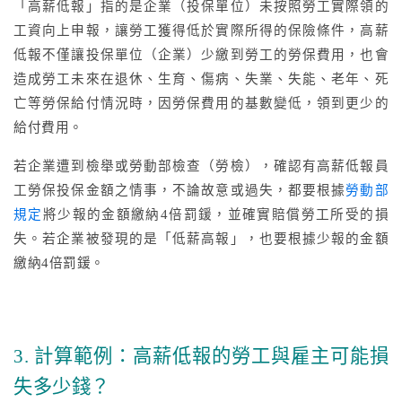
「高薪低報」指的是企業（投保單位）未按照勞工實際領的
工資向上申報，讓勞工獲得低於實際所得的保險條件，高薪
低報不僅讓投保單位（企業）少繳到勞工的勞保費用，也會
造成勞工未來在退休、生育、傷病、失業、失能、老年、死
亡等勞保給付情況時，因勞保費用的基數變低，領到更少的
給付費用。
若企業遭到檢舉或勞動部檢查（勞檢），確認有高薪低報員
工勞保投保金額之情事，不論故意或過失，都要根據
勞動部
規定
將少報的金額繳納4倍罰鍰，並確實賠償勞工所受的損
失。若企業被發現的是「低薪高報」，也要根據少報的金額
繳納4倍罰鍰。
3. 計算範例：高薪低報的勞工與雇主可能損
失多少錢？