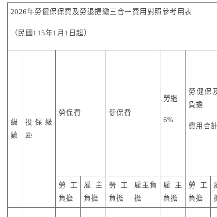
2026年勞健保保費及勞退提繳三合一費用對照參考用表
（民國115年1月1日起）
勞健保
勞退
負擔
勞保費
健保費
6%
級
投保級
費用合
數
距
勞工
雇主
勞工
雇主負
雇主
勞工
負擔
負擔
負擔
擔
負擔
負擔