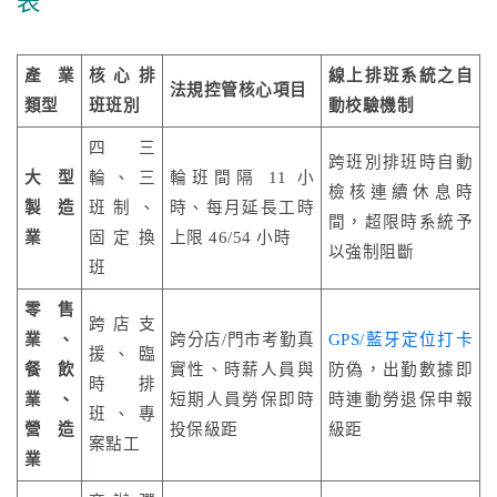
表
產業
核心排
線上排班系統之自
法規控管核心項目
類型
班班別
動校驗機制
四三
跨班別排班時自動
大型
輪、三
輪班間隔 11 小
檢核連續休息時
製造
班制、
時、每月延長工時
間，超限時系統予
業
固定換
上限 46/54 小時
以強制阻斷
班
零售
跨店支
業、
跨分店/門市考勤真
GPS/藍牙定位打卡
援、臨
餐飲
實性、時薪人員與
防偽，出勤數據即
時排
業、
短期人員勞保即時
時連動勞退保申報
班、專
營造
投保級距
級距
案點工
業