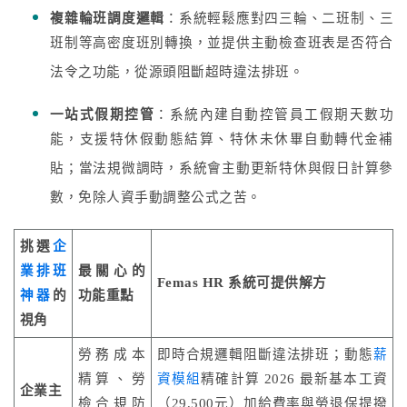
複雜輪班調度邏輯
：系統輕鬆應對四三輪、二班制、三
班制等高密度班別轉換，並提供主動檢查班表是否符合
法令之功能，從源頭阻斷超時違法排班。
一站式假期控管
：系統內建自動控管員工假期天數功
能，支援特休假動態結算、特休未休畢自動轉代金補
貼；當法規微調時，系統會主動更新特休與假日計算參
數，免除人資手動調整公式之苦。
挑選
企
業排班
最關心的
Femas HR 系統可提供解方
神器
的
功能重點
視角
勞務成本
即時合規邏輯阻斷違法排班；動態
薪
精算、勞
資模組
精確計算 2026 最新基本工資
企業主
檢合規防
（29,500元）加給費率與勞退保提撥