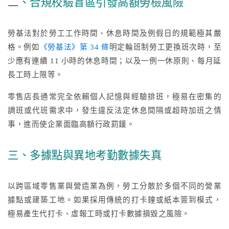
二、合規校驗盲區引發高額勞檢風險
勞基法對於勞工工作時間、休息時間及例假日的規範極其嚴
格。例如
《勞基法》第 34 條
明定輪班制勞工更換班次時，至
少應有連續 11 小時的休息時間；以及一例一休原則、每月延
長工時上限等。
零售店長通常完全依賴個人記憶與經驗排班，極易在密集的
調班或代班需求中，發生違反法定休息間隔或超時加班之情
事，進而使企業面臨高額行政罰鍰。
三、多據點與異地考勤數據失真
以跨區域零售業與營造業為例，勞工分散於多個不同的營業
據點或建築工地。如果採用傳統的打卡鐘或紙本簽到模式，
極易產生代打卡、虛報工時或打卡數據損毀之風險。