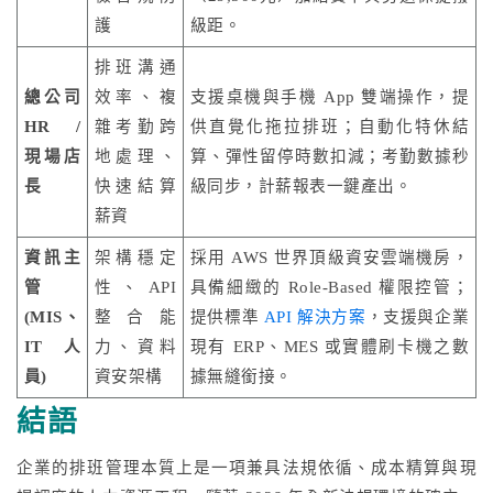
護
級距。
排班溝通
總公司
效率、複
支援桌機與手機 App 雙端操作，提
HR /
雜考勤跨
供直覺化拖拉排班；自動化特休結
現場店
地處理、
算、彈性留停時數扣減；考勤數據秒
長
快速結算
級同步，計薪報表一鍵產出。
薪資
資訊主
架構穩定
採用 AWS 世界頂級資安雲端機房，
管
性、API
具備細緻的 Role-Based 權限控管；
(MIS、
整合能
提供標準
API 解決方案
，支援與企業
IT人
力、資料
現有 ERP、MES 或實體刷卡機之數
員)
資安架構
據無縫銜接。
結語
企業的排班管理本質上是一項兼具法規依循、成本精算與現