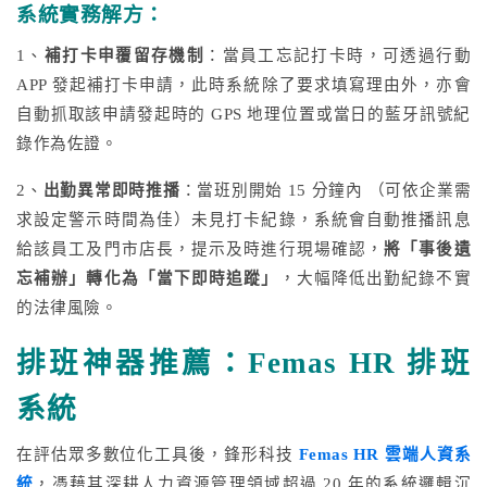
系統實務解方：
1、
補打卡申覆留存機制
：當員工忘記打卡時，可透過行動
APP 發起補打卡申請，此時系統除了要求填寫理由外，亦會
自動抓取該申請發起時的 GPS 地理位置或當日的藍牙訊號紀
錄作為佐證。
2、
出勤異常即時推播
：當班別開始 15 分鐘內 （可依企業需
求設定警示時間為佳）未見打卡紀錄，系統會自動推播訊息
給該員工及門市店長，提示及時進行現場確認，
將「事後遺
忘補辦」轉化為「當下即時追蹤」
，大幅降低出勤紀錄不實
的法律風險。
排班神器推薦：Femas HR 排班
系統
在評估眾多數位化工具後，鋒形科技
Femas HR 雲端人資系
統
，憑藉其深耕人力資源管理領域超過 20 年的系統邏輯沉