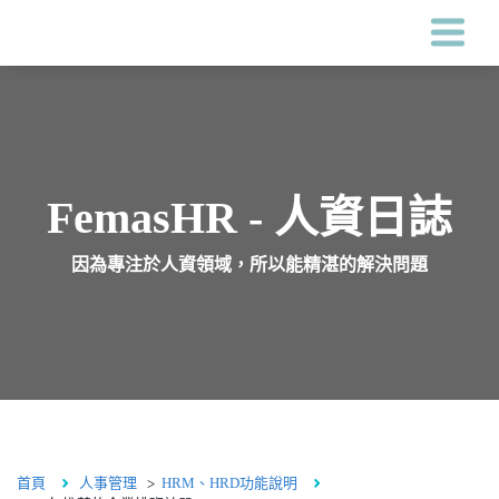
Femas HR系統
客戶案例
FemasHR - 人資日誌
因為專注於人資領域，所以能精湛的解決問題
價格
關於鋒形
人資專區
首頁
人事管理
HRM、HRD功能說明
海外服務