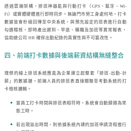
透過雲端架構，排班神器能與行動打卡（GPS、藍牙、Wi-
Fi）或實體硬體進行即時同步。無論門市勞工身處何地，打卡
數據皆會秒級回傳至中央系統，與預先設定的班表進行自動
勾選稽核，即時產出遲到、早退、曠職及加班等異常報表，
協助總公司 HR 確保出勤紀錄的真實性與不可篡改性。
四、前端打卡數據與後端薪資結構無縫整合
理想的線上排班系統應能為企業建立起整套「排班-出勤-計
薪」的數據鏈。前端人員的排班表直接關聯至考勤系統的打
卡檢核邏輯。
當員工打卡時間與排班表相符時，系統會自動歸類為常
態工時。
若出現溢出時間，則依據系統內建的加班申請流程進行