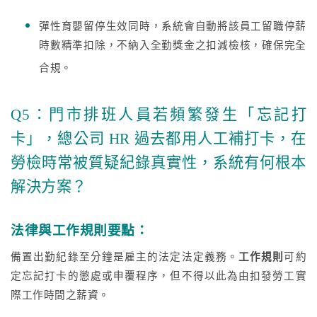
彈性育嬰留停生效同時，系統會自動將該員工留職停薪
時數精準扣除，不納入全勤獎金之扣減檢核，確保完全
合規。
Q5：門市排班人員若頻繁發生「忘記打
卡」，總公司 HR 過去都用人工補打卡，在
勞檢時常被質疑紀錄真實性，系統有何根本
解決方案？
法律與工作規則要點：
備置出勤紀錄至分鐘是雇主的法定法定義務。
工作規則
可約
定忘記打卡的懲處或申覆程序，但不得以此為由扣發勞工實
際工作時間之薪資。