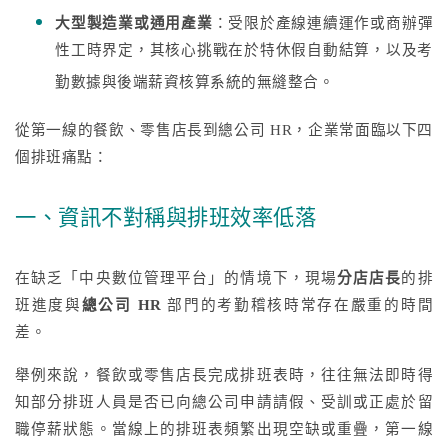
大型製造業或通用產業
：受限於產線連續運作或商辦彈
性工時界定，其核心挑戰在於特休假自動結算，以及考
勤數據與後端薪資核算系統的無縫整合。
從第一線的餐飲、零售店長到總公司 HR，企業常面臨以下四
個排班痛點：
一、資訊不對稱與排班效率低落
在缺乏「中央數位管理平台」的情境下，現場
分店店長
的排
班進度與
總公司 HR
部門的考勤稽核時常存在嚴重的時間
差。
舉例來說，餐飲或零售店長完成排班表時，往往無法即時得
知部分排班人員是否已向總公司申請請假、受訓或正處於留
職停薪狀態。當線上的排班表頻繁出現空缺或重疊，第一線