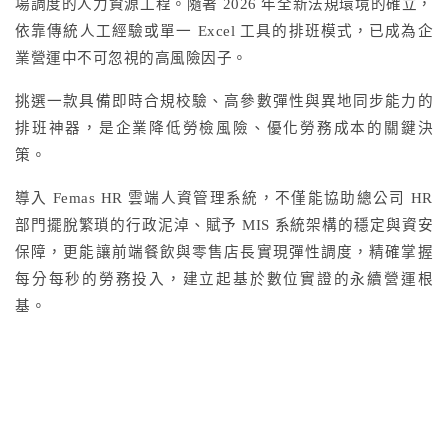
場調度的人力資源工程。隨著 2026 年全新法規環境的確立，
依靠傳統人工經驗或單一 Excel 工具的排班模式，已成為企
業營運中不可忽視的高風險因子。
挑選一款具備即時合規校驗、高參數彈性與異地同步能力的
排班神器，是企業降低勞檢風險、優化勞務成本的關鍵決
策。
導入 Femas HR 雲端人資管理系統，不僅能協助總公司 HR
部門擺脫繁瑣的行政泥淖、賦予 MIS 系統架構的穩定與資安
保障，更能讓前端餐飲與零售店長實現彈性調度，精確掌握
每分每秒的勞務投入，建立起基於數位實證的永續營運根
基。