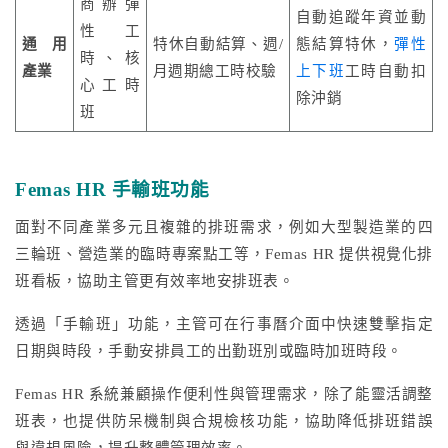
商辦彈
自動追蹤年資並動
性工
通用
特休自動結算、週/
態結算特休，
彈性
時、核
產業
月週期總工時校驗
上下班
工時自動扣
心工時
除沖銷
班
Femas HR 手輸班功能
面對不同產業多元且複雜的排班需求，例如大型製造業的四
三輪班、營造業的臨時專案點工等，Femas HR 提供視覺化排
班看板，協助主管更有效率地安排班表。
透過「手輸班」功能，主管可在行事曆介面中快速雙擊指定
日期與時段，手動安排員工的出勤班別或臨時加班時段。
Femas HR 系統兼顧操作便利性與管理需求，除了能靈活調整
班表，也提供防呆機制與合規檢核功能，協助降低排班錯誤
與違規風險，提升整體管理效率。