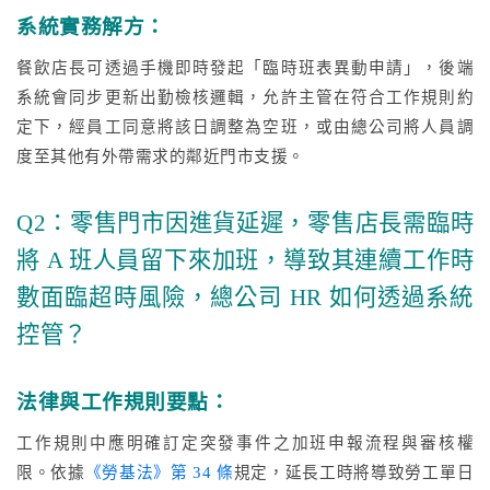
系統實務解方：
餐飲店長可透過手機即時發起「臨時班表異動申請」，後端
系統會同步更新出勤檢核邏輯，允許主管在符合工作規則約
定下，經員工同意將該日調整為空班，或由總公司將人員調
度至其他有外帶需求的鄰近門市支援。
Q2：零售門市因進貨延遲，零售店長需臨時
將 A 班人員留下來加班，導致其連續工作時
數面臨超時風險，總公司 HR 如何透過系統
控管？
法律與工作規則要點：
工作規則中應明確訂定突發事件之加班申報流程與審核權
限。依據
《勞基法》第 34 條
規定，延長工時將導致勞工單日