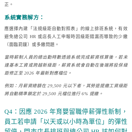
正。
系統實務解方：
應選擇內建「法規級距自動對照表」的線上排班系統，有效
避免總公司 HR 或店長人工申報時因級距錯漏而導致的少繳
（面臨罰鍰）或多繳問題。
當時薪制人員的總出勤時數透過系統完成薪資核算後，若未
達基本工資或跨越新級距，薪資系統會自動在後端將投保級
距修正至 2026 年最新對應檔位。
例如：月薪資總額在 29,500 元以下者，其勞退提繳工資級距
將自動精準鎖定於 29,500 元檔位進行 6% 提繳。
Q4：因應 2026 年育嬰留職停薪彈性新制，
員工若申請「以天或以小時為單位」的彈性
留停，門市店長排班與總公司 HR 該如何對