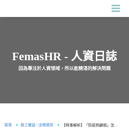
Femas HR系統
客戶案例
FemasHR - 人資日誌
因為專注於人資領域，所以能精湛的解決問題
價格
關於鋒形
人資專區
首頁
員工權益 / 法規資訊
【時事解析】「防疫照顧假」怎麼請？限制條件為何呢？(02/05更新版) ｜FemasHR
海外服務