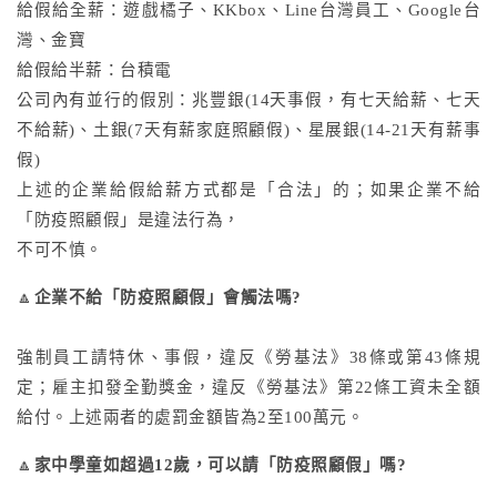
給假給全薪：遊戲橘子、KKbox、Line台灣員工、Google台
灣、金寶
給假給半薪：台積電
公司內有並行的假別：兆豐銀(14天事假，有七天給薪、七天
不給薪)、土銀(7天有薪家庭照顧假)、星展銀(14-21天有薪事
假)
上述的企業給假給薪方式都是「合法」的；如果企業不給
「防疫照顧假」是違法行為，
不可不慎。
🔼
企業不給「防疫照顧假」會觸法嗎?
強制員工請特休、事假，違反《勞基法》38條或第43條規
定；雇主扣發全勤獎金，違反《勞基法》第22條工資未全額
給付。上述兩者的處罰金額皆為2至100萬元。
🔼
家中學童如超過12歲，可以請「防疫照顧假」嗎?