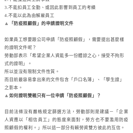
3.不能扣員工全勤、或因此影響到員工的考績
4.不能以此為由解雇員工
🔼
「防疫照顧假」的申請證明文件
如果員工想要跟公司申請「防疫照顧假」，需要提出甚麼樣
的證明文件呢？
勞動部表示「希望企業人資能多一份體諒之心，接受不拘形
式的證明」。
所以並沒有限制文件性質。
而目前最容易拿出來的文件包含「戶口名簿」、「學生證」
之影本。
🔼
如何證明雙親只有一位申請「防疫照顧假」？
目前法條沒有嚴格規定篩選方法，勞動部則是建議－「
企業
人資應以「相信員工」的態度來面對，勞方也不要濫用防疫
照顧假的權利。
」所以這一部分有賴勞資雙方彼此的互信。