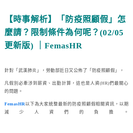
【時事解析】「防疫照顧假」怎
更多文章
麼請？限制條件為何呢？(02/05
聯絡我們
更新版) ｜FemasHR
免費試用
針對「武漢肺炎」，勞動部近日又公佈了「防疫照顧假」，
凡假別必牽涉到薪資、出勤計算，這也是人資(HR)們最關心
的問題。
FemasHR
以下為大家統整最新的防疫照顧假相關資訊，以期
減少人資們的負擔。