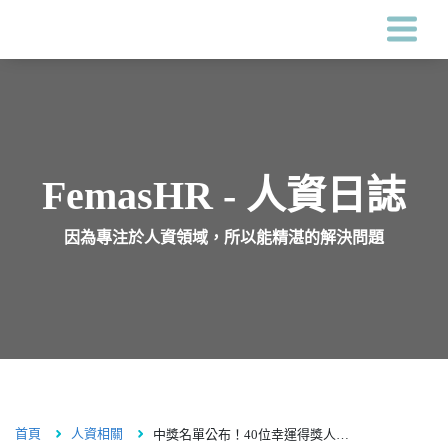
Femas HR系統
客戶案例
FemasHR - 人資日誌
因為專注於人資領域，所以能精湛的解決問題
價格
關於鋒形
人資專區
首頁
人資相關
中獎名單公布！40位幸運得獎人，總獎項價值高達 $90,000
海外服務