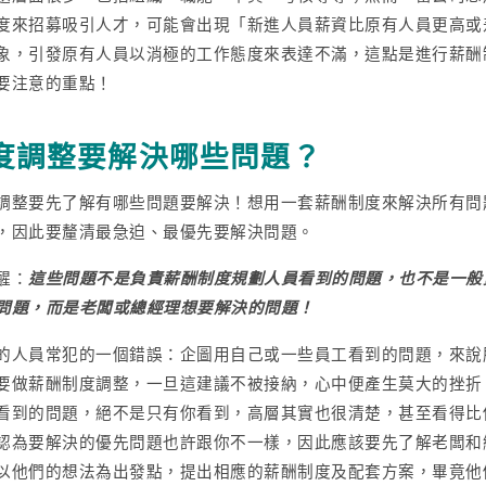
度來招募吸引人才，可能會出現「新進人員薪資比原有人員更高或
象，引發原有人員以消極的工作態度來表達不滿，這點是進行薪酬
要注意的重點！
度調整要解決哪些問題？
調整要先了解有哪些問題要解決！想用一套薪酬制度來解決所有問
，因此要釐清最急迫、最優先要解決問題。
醒：
這些問題不是負責薪酬制度規劃人員看到的問題，也不是一般
問題，而是老闆或總經理想要解決的問題！
的人員常犯的一個錯誤：企圖用自己或一些員工看到的問題，來說
要做薪酬制度調整，一旦這建議不被接納，心中便產生莫大的挫折
看到的問題，絕不是只有你看到，高層其實也很清楚，甚至看得比
認為要解決的優先問題也許跟你不一樣，因此應該要先了解老闆和
以他們的想法為出發點，提出相應的薪酬制度及配套方案，畢竟他