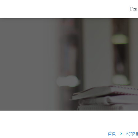
Fe
Femas HR系統
系統介紹
考勤打卡系統
客戶案例
排班系統
薪資系統
培訓系統
APP應用
價格
常見問題
電子表單
系統知識庫
關於鋒形
人資專區
首頁
人資相
海外服務