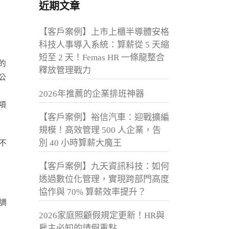
近期文章
【客戶案例】上市上櫃半導體安格
科技人事導入系統：算薪從 5 天縮
短至 2 天！Femas HR 一條龍整合
的
釋放管理戰力
公
2026年推薦的企業排班神器
項
【客戶案例】裕信汽車：迎戰擴編
規模！高效管理 500 人企業，告
別 40 小時算薪大魔王
不
【客戶案例】九天資訊科技：如何
透過數位化管理，實現跨部門高度
協作與 70% 算薪效率提升？
調
2026家庭照顧假規定更新！HR與
雇主必知的請假重點