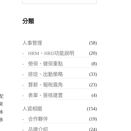
分類
人事管理
(58)
HRM、HRD功能說明
(20)
勞保、健保重點
(8)
排班、出勤策略
(33)
算薪、報稅眉角
(23)
表單、簽核建置
(4)
配
來
人資相關
(154)
本
合作夥伴
(19)
多
品牌介紹
(24)