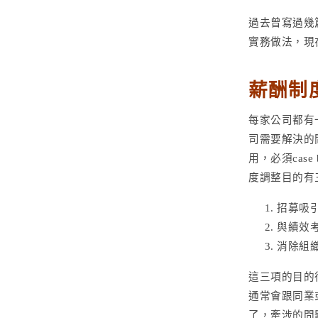
過去曾寫過幾
實務做法，現
薪酬制
每家公司都有
司需要解決的
用，必須cas
度調整目的有
招募吸
與績效
消除組
這三項的目的
通常會跟同業
了，牽涉的問