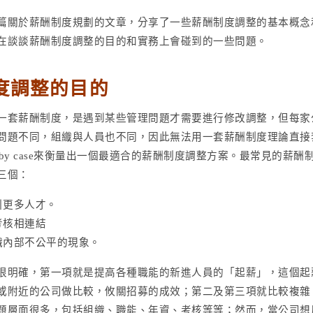
篇關於薪酬制度規劃的文章，分享了一些薪酬制度調整的基本概念
在談談薪酬制度調整的目的和實務上會碰到的一些問題。
度調整的目的
一套薪酬制度，是遇到某些管理問題才需要進行修改調整，但每家
問題不同，組織與人員也不同，因此無法用一套薪酬制度理論直接
e by case來衡量出一個最適合的薪酬制度調整方案。最常見的薪酬
三個：
引更多人才。
考核相連結
織內部不公平的現象。
很明確，第一項就是提高各種職能的新進人員的「起薪」，這個起
或附近的公司做比較，攸關招募的成效；第二及第三項就比較複雜
題層面很多，包括組織、職能、年資、考核等等；然而，當公司想