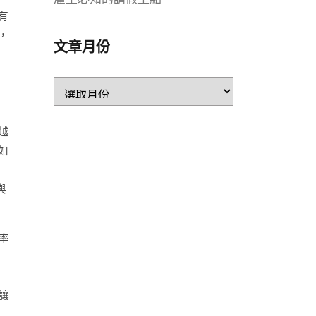
有
，
文章月份
越
如
目
與
率
讓