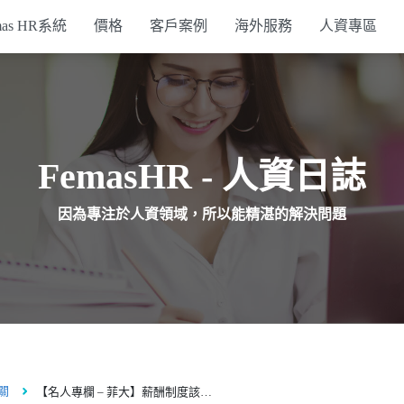
mas HR系統
價格
客戶案例
海外服務
人資專區
行政支援系統
簽核系統
FemasHR - 人資日誌
打卡設備
因為專注於人資領域，所以能精湛的解決問題
API方案
關
【名人專欄 – 菲大】薪酬制度該怎麼調整？從台積電調薪20%談起 ｜Femas HR