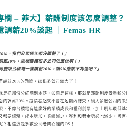
專欄 – 菲大】薪酬制度該怎麼調整？
調薪20%談起 ｜Femas HR
20%，我們公司幾年都沒調薪了！」
調薪20%，這樣要讓很多公司怎麼做啊！」
司能跟台積電一樣調薪20%，調5%應該不為過吧？」
年調薪20%的新聞，讓很多公司頭大了！
說是把部份分紅調到本薪，如果是這樣，那就是薪酬制度做重新分
面的調薪20%。疫情看起來不會在短期內結束，絕大多數公司的未
觀，不像台積電有這麼好的業績成長和獲利前景，加上明年最低基
又都要調漲，成本增加，業績減少，獲利和獎金勢必也減少，哪有
呢？相信這是多數公司老闆心裡的OS！