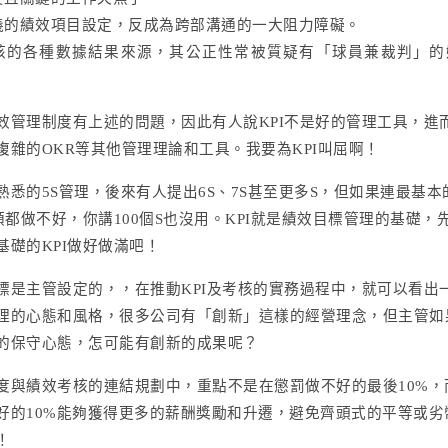
義的績效項目設定，反成為跨部溝通的一大阻力障礙。
核的各種數據結果來源，其公正性常被質疑有「球員兼裁判」的
效管理制度有上述的問題，因此有人說KPI不是好的管理工具，進
複雜的OKR等其他管理理論和工具。我要為KPI叫屈啊！
熟悉的5S管理，後來有人提出6S、7S甚至更多S，但如果連最基本
頓都做不好，你講100個S也沒用。KPI就是績效目標管理的基礎，
基礎的KPI做好做滿吧！
標是主管設定的，，在推動KPI及考核的實務過程中，就可以看出
理的心態和風格，很多公司有「創新」這樣的經營理念，但主管如
的保守心態，怎可能有創新的成果呢？
度與績效考核的連結規劃中，重點不是在懲罰做不好的最後10%，
好的10%能夠獲得更多的薪酬獎勵和升遷，避免齊頭式的平等或劣
！