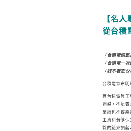
【名人
更多文章
從台積電
聯絡我們
「台積電調薪
免費試用
「台積電一次
「我不奢望公
台積電宣布明
有台積電員工
調整，不是表
業績也不容樂
工資和勞健保
餘的錢來調薪