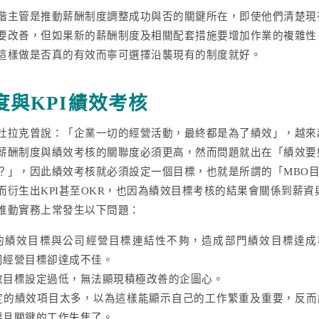
階主管是推動薪酬制度調整成功與否的關鍵所在，即使他們清楚現
要改善，但如果新的薪酬制度及相關配套措施要增加作業的複雜性
這樣做是否真的有效而寧可選擇沿襲現有的制度就好。
度與KPI績效考核
杜拉克曾說：「企業一切的經營活動，最終都是為了績效」，越來
薪酬制度與績效考核的關聯度必須更高，然而問題就出在「績效要
？」，因此績效考核就必須設定一個目標，也就是所謂的「MBO
而衍生出KPI甚至OKR，也因為績效目標考核的結果會關係到薪資
推動實務上常發生以下問題：
的績效目標與公司經營目標連結性不夠，造成部門績效目標達成
司經營目
標卻達成不佳。
效目標設定過低，無法顯現積極改善的企圖心。
定的績效項目太多，以為這樣能顯示自己的工作繁重及重要，反而
要且關
鍵的工作失焦了。