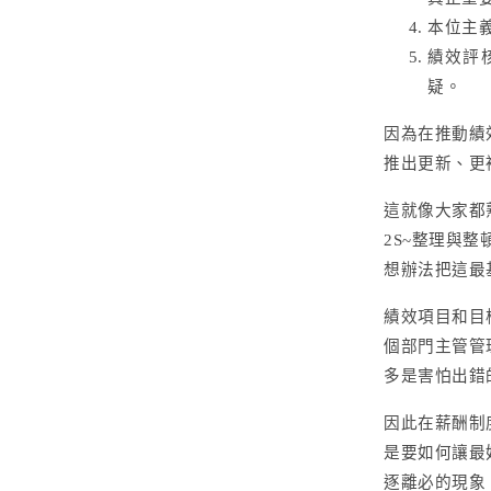
本位主
績效評
疑。
因為在推動績
推出更新、更
這就像大家都
2S~整理與整
想辦法把這最
績效項目和目
個部門主管管
多是害怕出錯
因此在薪酬制
是要如何讓最
逐離必的現象