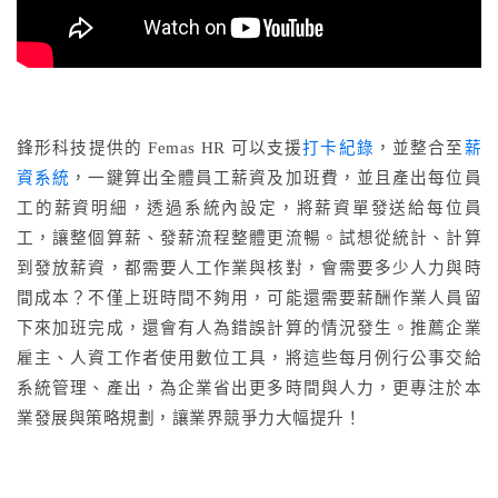
鋒形科技提供的 Femas HR 可以支援
打卡紀錄
，並整合至
薪
資系統
，一鍵算出全體員工薪資及加班費，並且產出每位員
工的薪資明細，透過系統內設定，將薪資單發送給每位員
工，讓整個算薪、發薪流程整體更流暢。試想從統計、計算
到發放薪資，都需要人工作業與核對，會需要多少人力與時
間成本？不僅上班時間不夠用，可能還需要薪酬作業人員留
下來加班完成，還會有人為錯誤計算的情況發生。推薦企業
雇主、人資工作者使用數位工具，將這些每月例行公事交給
系統管理、產出，為企業省出更多時間與人力，更專注於本
業發展與策略規劃，讓業界競爭力大幅提升！