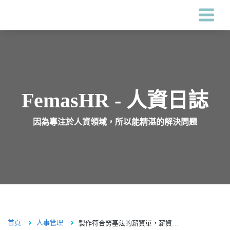
Femas HR系統
客戶案例
FemasHR - 人資日誌
因為專注於人資領域，所以能精湛的解決問題
價格
關於鋒形
人資專區
首頁
人事管理
製作符合勞基法的薪資單，薪資明細應包含這4個項目
海外服務