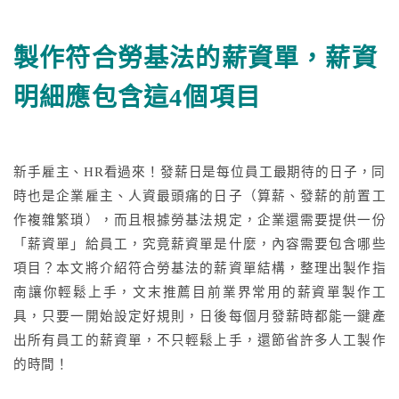
製作符合勞基法的薪資單，薪資
更多文章
明細應包含這4個項目
聯絡我們
新手雇主、HR看過來！發薪日是每位員工最期待的日子，同
免費試用
時也是企業雇主、人資最頭痛的日子（算薪、發薪的前置工
作複雜繁瑣），而且根據勞基法規定，企業還需要提供一份
「薪資單」給員工，究竟薪資單是什麼，內容需要包含哪些
項目？本文將介紹符合勞基法的薪資單結構，整理出製作指
南讓你輕鬆上手，文末推薦目前業界常用的薪資單製作工
具，只要一開始設定好規則，日後每個月發薪時都能一鍵產
出所有員工的薪資單，不只輕鬆上手，還節省許多人工製作
的時間！