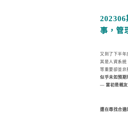
2023
更多文章
事，管
聯絡我們
又到了下半年
免費試用
其是人資系統
等重要卻並非
似乎未如預期
— 當初是親
還在尋找合適