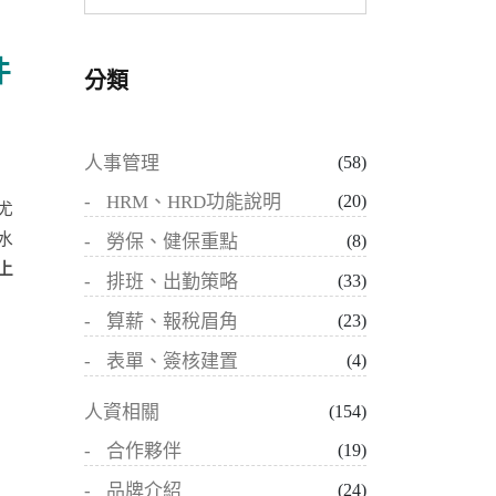
件
分類
人事管理
(58)
HRM、HRD功能說明
(20)
尤
水
勞保、健保重點
(8)
上
排班、出勤策略
(33)
算薪、報稅眉角
(23)
表單、簽核建置
(4)
人資相關
(154)
合作夥伴
(19)
品牌介紹
(24)