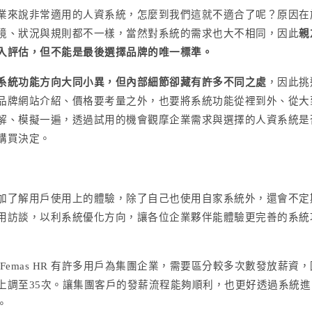
業來說非常適用的人資系統，怎麼到我們這就不適合了呢？原因在
境、狀況與規則都不一樣，當然對系統的需求也大不相同，因此
親
入評估，但不能是最後選擇品牌的唯一標準。
系統功能方向大同小異，但內部細節卻藏有許多不同之處
，因此挑
品牌網站介紹、價格要考量之外，也要將系統功能從裡到外、從大
解、模擬一遍，透過試用的機會觀摩企業需求與選擇的人資系統是
購買決定。
加了解用戶使用上的體驗，除了自己也使用自家系統外，還會不定
用訪談，以利系統優化方向，讓各位企業夥伴能體驗更完善的系統
Femas HR 有許多用戶為集團企業，需要區分較多次數發放薪資，
上調至35次。讓集團客戶的發薪流程能夠順利，也更好透過系統進
。