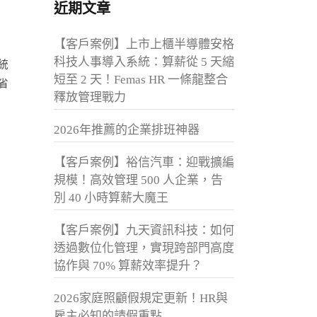
近期文章
【客戶案例】上市上櫃半導體安格
科技人事導入系統：算薪從 5 天縮
統
短至 2 天！Femas HR 一條龍整合
省
釋放管理戰力
2026年推薦的企業排班神器
【客戶案例】裕信汽車：迎戰擴編
規模！高效管理 500 人企業，告
別 40 小時算薪大魔王
【客戶案例】九天資訊科技：如何
透過數位化管理，實現跨部門高度
協作與 70% 算薪效率提升？
2026家庭照顧假規定更新！HR與
雇主必知的請假重點