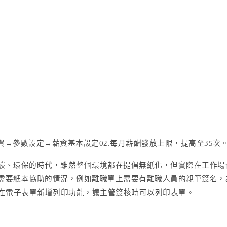
資→參數設定→薪資基本設定02.每月薪酬發放上限，提高至35次
碳、環保的時代，雖然整個環境都在提倡無紙化，但實際在工作場
需要紙本協助的情況，例如離職單上需要有離職人員的親筆簽名，
 HR 在電子表單新增列印功能，讓主管簽核時可以列印表單。