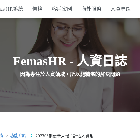
mas HR系統
價格
客戶案例
海外服務
人資專區
行政支援系統
簽核系統
FemasHR - 人資日誌
打卡設備
因為專注於人資領域，所以能精湛的解決問題
API方案
務
功能介紹
202306期更新月報：評估人資系統先做這2件事，管理更順利