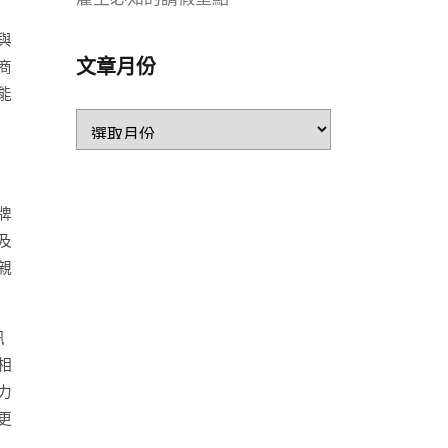
與
文章月份
商
能
牌
及
親
訊
相
力
更