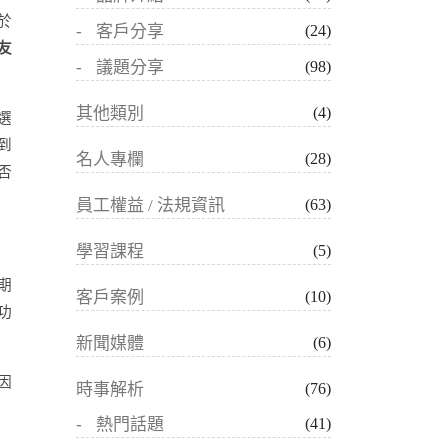
於
客戶分享
(24)
友
議題分享
(98)
其他類別
(4)
選
到
名人專欄
(28)
否
員工權益 / 法規資訊
(63)
學習課程
(5)
期
客戶案例
(10)
功
新聞媒體
(6)
因
時事解析
(76)
熱門話題
(41)