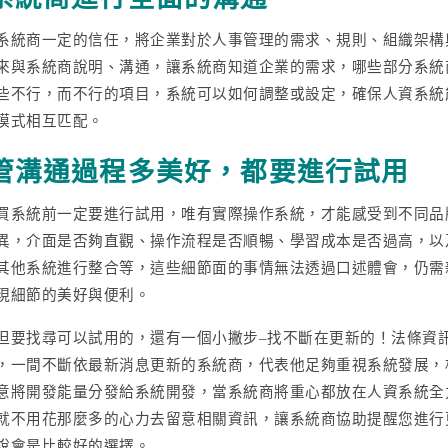
系統商一定的信任，將企業對於人事管理的需求、規則、組織架構
來與系統商說明、溝通，讓系統商知道企業的需求，哪些部分系統
些不行，而不行的項目，系統可以如何調整或設定，確保人資系統
模式相互匹配。
管溝通過程多美好，都要進行試用
買系統前一定要進行試用，唯有實際操作系統，才能感受到不同品
異，介面是否夠直觀、操作流程是否順暢、學習成本是否過高，以
其他系統進行整合等，這些細節面的事情無法透過口述體會，仍需
現細節的美好與便利。
但要找尋可以試用的，還有一個小撇步–找不斷在更新的！法條資
，一間不斷依最新消息更新的系統商，代表他足夠重視系統發展，
意將開發能量分發給系統開發，當系統商將重心都放在人資系統全
就不用花那麼多的心力去留意相關資訊，讓系統商協助提醒您進行
說會是比較好的選擇。