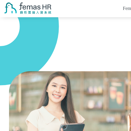
Fe
Femas HR系統
系統介紹
考勤打卡系統
客戶案例
排班系統
薪資系統
培訓系統
APP應用
價格
常見問題
電子表單
系統知識庫
關於鋒形
人資專區
海外服務