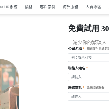
mas HR系統
價格
客戶案例
海外服務
人資專區
免費試用 30
行政支援系統
減少你的繁瑣人
簽核系統
|
公司名稱
*
用來產生系統名
打卡設備
API方案
聯絡人姓名
*
聯絡電話
*
系統問題聯繫