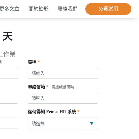
更多文章
關於鋒形
聯絡我們
免費試用
 天
工作業
職稱
*
稱
聯絡信箱
*
寄送帳號密碼
從何得知 Femas HR 系統
*