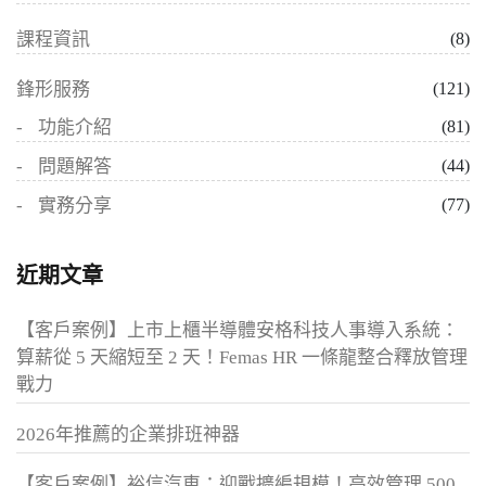
課程資訊
(8)
鋒形服務
(121)
功能介紹
(81)
問題解答
(44)
實務分享
(77)
近期文章
【客戶案例】上市上櫃半導體安格科技人事導入系統：
算薪從 5 天縮短至 2 天！Femas HR 一條龍整合釋放管理
戰力
2026年推薦的企業排班神器
【客戶案例】裕信汽車：迎戰擴編規模！高效管理 500