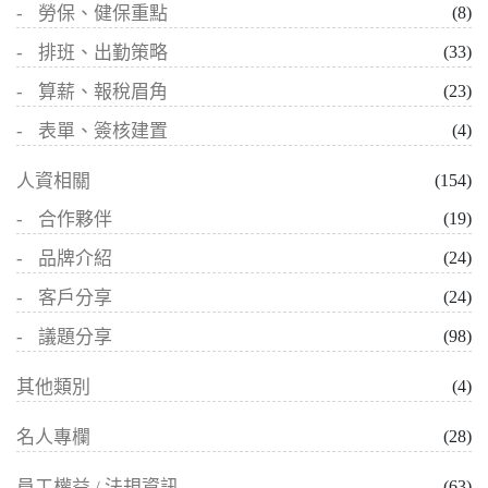
勞保、健保重點
(8)
排班、出勤策略
(33)
算薪、報稅眉角
(23)
表單、簽核建置
(4)
人資相關
(154)
合作夥伴
(19)
品牌介紹
(24)
客戶分享
(24)
議題分享
(98)
其他類別
(4)
名人專欄
(28)
員工權益 / 法規資訊
(63)