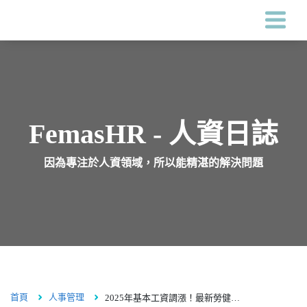
Femas HR系統
客戶案例
FemasHR - 人資日誌
因為專注於人資領域，所以能精湛的解決問題
價格
關於鋒形
人資專區
首頁
人事管理
2025年基本工資調漲！最新勞健保級距調整對照表
海外服務