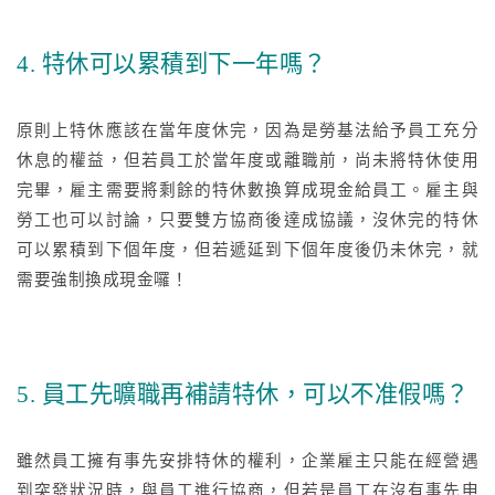
4. 特休可以累積到下一年嗎？
原則上特休應該在當年度休完，因為是勞基法給予員工充分
休息的權益，但若員工於當年度或離職前，尚未將特休使用
完畢，雇主需要將剩餘的特休數換算成現金給員工。雇主與
勞工也可以討論，只要雙方協商後達成協議，沒休完的特休
可以累積到下個年度，但若遞延到下個年度後仍未休完，就
需要強制換成現金囉！
5. 員工先曠職再補請特休，可以不准假嗎？
雖然員工擁有事先安排特休的權利，企業雇主只能在經營遇
到突發狀況時，與員工進行協商，但若是員工在沒有事先申