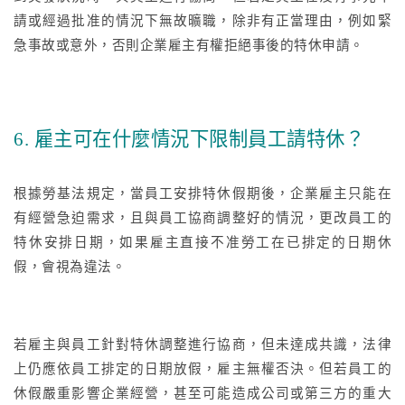
請或經過批准的情況下無故曠職，除非有正當理由，例如緊
急事故或意外，否則企業雇主有權拒絕事後的特休申請。
6. 雇主可在什麼情況下限制員工請特休？
根據勞基法規定，當員工安排特休假期後，企業雇主只能在
有經營急迫需求，且與員工協商調整好的情況，更改員工的
特休安排日期，如果雇主直接不准勞工在已排定的日期休
假，會視為違法。
若雇主與員工針對特休調整進行協商，但未達成共識，法律
上仍應依員工排定的日期放假，雇主無權否決。但若員工的
休假嚴重影響企業經營，甚至可能造成公司或第三方的重大