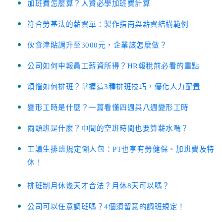
加班費怎麼算？人資必學加班費計算
符合勞基法的薪資單：製作指南與薪資結構範例
伙食津貼調升至3000元，企業該怎麼做？
公司如何申報員工薪資所得？HR報稅前必看的重點
煩惱如何排班？掌握這3種排班技巧，優化人力配置
變形工時是什麼？一篇看懂四週與八週變形工時
兩頭班是什麼？中間的空班時間也要算薪水嗎？
工讀生排班規定懶人包：PT也享有勞健保、加班費及特
休！
排班制月休幾天才合法？月休8天可以嗎？
公司可以任意調班嗎？4個須留意的調班規定！