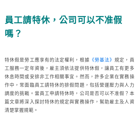
員工請特休，公司可以不准假
更多文章
嗎？
聯絡我們
特休假是勞工應享有的法定權利，根據
《勞基法》
規定，員
免費試用
工服務一定年資後，雇主須依法提供特休假，讓員工有更多
休息時間或安排非工作相關事宜。然而，許多企業在實務操
作中，常面臨員工請特休的排假問題，包括營運壓力與人力
調度的挑戰。當員工申請特休時，公司是否可以不准假？本
篇文章將深入探討特休的規定與實務操作，幫助雇主及人資
清楚掌握規範。