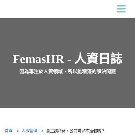
Femas HR系統
客戶案例
FemasHR - 人資日誌
因為專注於人資領域，所以能精湛的解決問題
價格
關於鋒形
人資專區
首頁
人事管理
員工請特休，公司可以不准假嗎？
海外服務